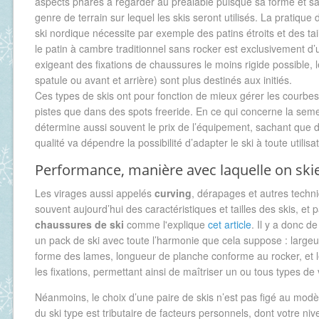
aspects phares à regarder au préalable puisque sa forme et sa 
genre de terrain sur lequel les skis seront utilisés. La pratique 
ski nordique nécessite par exemple des patins étroits et des tail
le patin à cambre traditionnel sans rocker est exclusivement d’u
exigeant des fixations de chaussures le moins rigide possible, 
spatule ou avant et arrière) sont plus destinés aux initiés.
Ces types de skis ont pour fonction de mieux gérer les courbes
pistes que dans des spots freeride. En ce qui concerne la seme
détermine aussi souvent le prix de l’équipement, sachant que 
qualité va dépendre la possibilité d’adapter le ski à toute utilisat
Performance, manière avec laquelle on ski
Les virages aussi appelés
curving
, dérapages et autres techn
souvent aujourd’hui des caractéristiques et tailles des skis, et
chaussures de ski
comme l'explique
cet article
. Il y a donc d
un pack de ski avec toute l’harmonie que cela suppose : largeu
forme des lames, longueur de planche conforme au rocker, et 
les fixations, permettant ainsi de maîtriser un ou tous types de
Néanmoins, le choix d’une paire de skis n’est pas figé au modè
du ski type est tributaire de facteurs personnels, dont votre nive